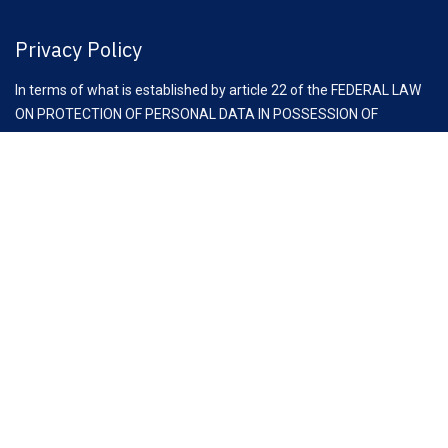
Privacy Policy
In terms of what is established by article 22 of the FEDERAL LAW
ON PROTECTION OF PERSONAL DATA IN POSSESSION OF
INDIVIDUALS, you have the right at any time to exercise your rights
of access, rectification, cancellation and opposition to the
processing of your personal data, through the request to email:
comunicacion@clauz.mx
Aviso Importante:
Antes de iniciar esta reunión, es fundamental recordar las
recomendaciones de la Comisión Federal de Competencia
Económica (COFECE) para asociaciones y cámaras empresariales,
con el fin de cumplir con la Ley Federal de Competencia
Económica (LFCE).
No se debe sugerir, criticar ni discutir información estratégica