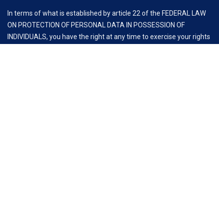
In terms of what is established by article 22 of the FEDERAL LAW
ON PROTECTION OF PERSONAL DATA IN POSSESSION OF
INDIVIDUALS, you have the right at any time to exercise your rights
of access, rectification, cancellation and opposition to the
processing of your personal data, through the request to email:
comunicacion@clauz.mx
Aviso Importante:
Antes de iniciar esta reunión, es fundamental recordar las
recomendaciones de la Comisión Federal de Competencia
Económica (COFECE) para asociaciones y cámaras empresariales,
con el fin de cumplir con la Ley Federal de Competencia
Económica (LFCE).
No se debe sugerir, criticar ni discutir información estratégica
como precios, descuentos o términos de venta o compra de
productos. Asimismo, es importante evitar discusiones sobre