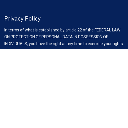
Privacy Policy
In terms of what is established by article 22 of the FEDERAL LAW
ON PROTECTION OF PERSONAL DATA IN POSSESSION OF
INDIVIDUALS, you have the right at any time to exercise your rights
of access, rectification, cancellation and opposition to the
processing of your personal data, through the request to email:
comunicacion@clauz.mx
Aviso Importante:
Antes de iniciar esta reunión, es fundamental recordar las
recomendaciones de la Comisión Federal de Competencia
Económica (COFECE) para asociaciones y cámaras empresariales,
con el fin de cumplir con la Ley Federal de Competencia
Económica (LFCE).