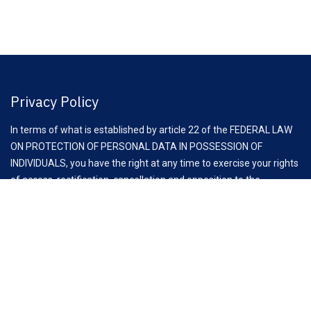
Privacy Policy
In terms of what is established by article 22 of the FEDERAL LAW
ON PROTECTION OF PERSONAL DATA IN POSSESSION OF
INDIVIDUALS, you have the right at any time to exercise your rights
of access, rectification, cancellation and opposition to the
processing of your personal data, through the request to email:
comunicacion@clauz.mx
Aviso Importante:
Antes de iniciar esta reunión, es fundamental recordar las
recomendaciones de la Comisión Federal de Competencia
Económica (COFECE) para asociaciones y cámaras empresariales,