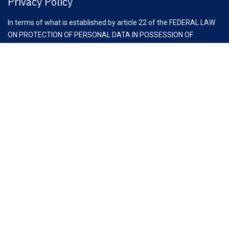
Privacy Policy
In terms of what is established by article 22 of the FEDERAL LAW
ON PROTECTION OF PERSONAL DATA IN POSSESSION OF
INDIVIDUALS, you have the right at any time to exercise your rights
of access, rectification, cancellation and opposition to the
processing of your personal data, through the request to email:
comunicacion@clauz.mx
Aviso Importante:
Antes de iniciar esta reunión, es fundamental recordar las
recomendaciones de la Comisión Federal de Competencia
Económica (COFECE) para asociaciones y cámaras empresariales,
con el fin de cumplir con la Ley Federal de Competencia
Económica (LFCE).
No se debe sugerir, criticar ni discutir información estratégica
como precios, descuentos o términos de venta o compra de
productos. Asimismo, es importante evitar discusiones sobre