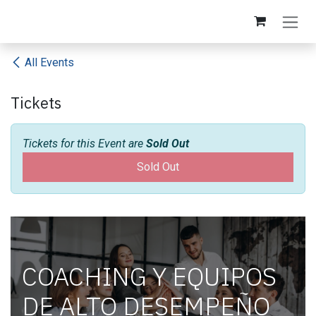
Skip to Content
All Events
Tickets
Tickets for this Event are
Sold Out
Sold Out
COACHING Y EQUIPOS
DE ALTO DESEMPEÑO