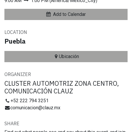
9:00 AM
1:00 PM
(
America/Mexico_City
)
Add to Calendar
LOCATION
Puebla
Ubicación
ORGANIZER
CLUSTER AUTOMOTRIZ ZONA CENTRO,
COMUNICACIÓN CLAUZ
+52 222 794 3251
comunicacion@clauz.mx
SHARE